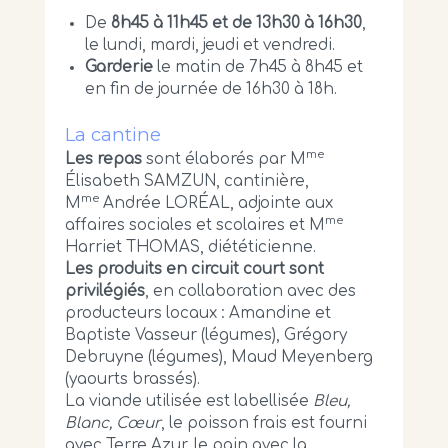
De
8h45 à 11h45 et de 13h30 à 16h30
,
le lundi, mardi, jeudi et vendredi.
Garderie
le matin de 7h45 à 8h45 et
en fin de journée de 16h30 à 18h.
La cantine
me
Les repas
sont élaborés par M
Élisabeth SAMZUN, cantinière,
me
M
Andrée LORÉAL, adjointe aux
me
affaires sociales et scolaires et M
Harriet THOMAS, diététicienne.
Les produits en circuit court sont
privilégiés
, en collaboration avec des
producteurs locaux : Amandine et
Baptiste Vasseur (légumes), Grégory
Debruyne (légumes), Maud Meyenberg
(yaourts brassés).
La viande utilisée est labellisée
Bleu,
Blanc, Cœur
, le poisson frais est fourni
avec Terre Azur, le pain avec la