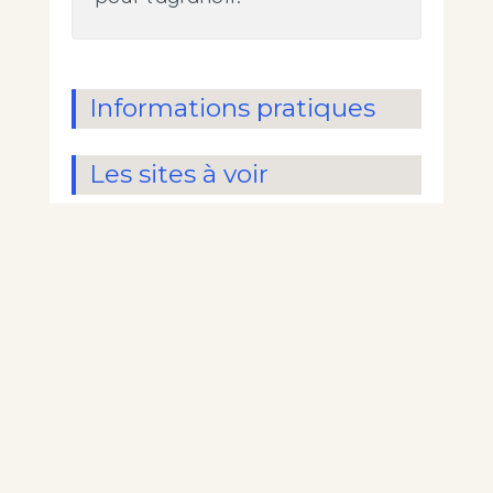
Informations pratiques
Les sites à voir
École et Maison de
l’Enfance
La salle polyvalente
Marché et commerces
Les associations